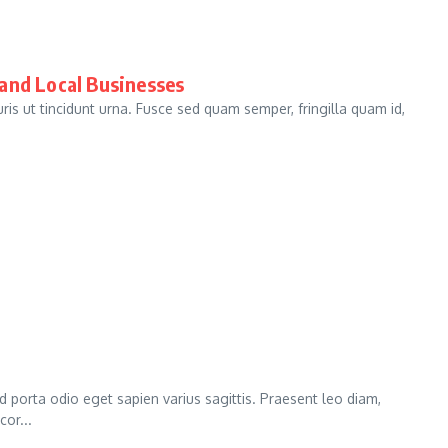
and Local Businesses
uris ut tincidunt urna. Fusce sed quam semper, fringilla quam id,
ed porta odio eget sapien varius sagittis. Praesent leo diam,
cor...