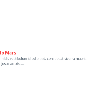
 to Mars
bh, vestibulum id odio sed, consequat viverra mauris.
usto ac trist...