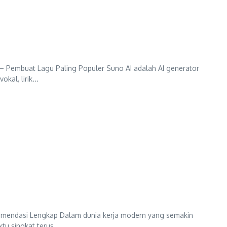
 – Pembuat Lagu Paling Populer Suno AI adalah AI generator
al, lirik...
ekomendasi Lengkap Dalam dunia kerja modern yang semakin
u singkat terus ...