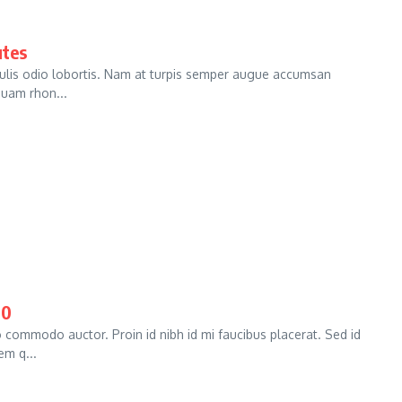
utes
culis odio lobortis. Nam at turpis semper augue accumsan
iquam rhon...
00
commodo auctor. Proin id nibh id mi faucibus placerat. Sed id
em q...