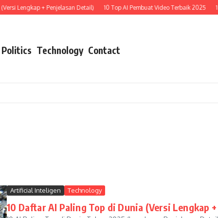
i Lengkap + Penjelasan Detail)
10 Top AI Pembuat Video Terbaik 2025
10 AI
Politics
Technology
Contact
Artificial Inteligen
Technology
10 Daftar AI Paling Top di Dunia (Versi Lengkap +