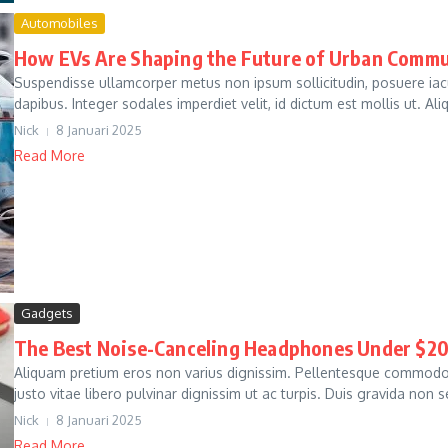
Automobiles
How EVs Are Shaping the Future of Urban Comm
Suspendisse ullamcorper metus non ipsum sollicitudin, posuere ia
dapibus. Integer sodales imperdiet velit, id dictum est mollis ut. Al
Nick
8 Januari 2025
Read More
Gadgets
The Best Noise-Canceling Headphones Under $2
Aliquam pretium eros non varius dignissim. Pellentesque commodo 
justo vitae libero pulvinar dignissim ut ac turpis. Duis gravida non s
Nick
8 Januari 2025
Read More