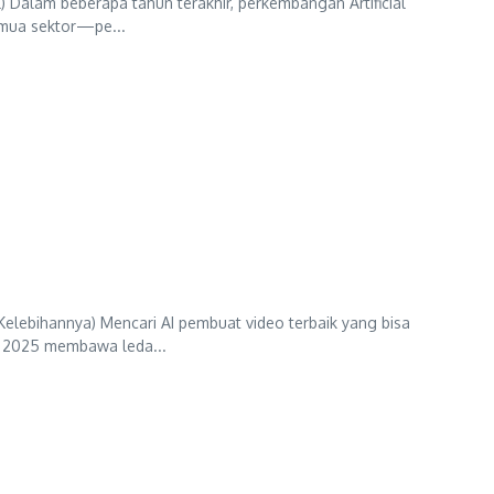
) Dalam beberapa tahun terakhir, perkembangan Artificial
emua sektor—pe...
elebihannya) Mencari AI pembuat video terbaik yang bisa
n 2025 membawa leda...