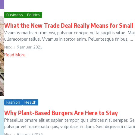
Business
Politics
What the New Trade Deal Really Means for Small 
Vivamus mattis rutrum nisi, pulvinar congue nulla sagittis vitae. Ma
ullamcorper tellus. Vivamus in tortor enim. Pellentesque finibus, ...
Nick
9 Januari 2025
Read More
Fashion
Health
Why Plant-Based Burgers Are Here to Stay
Phasellus ornare elit et sapien tempor, quis ultrices nisl semper. S
pulvinar vel malesuada quis, vulputate in diam. Sed dignissim ullam
Nick
8 Januari 2025