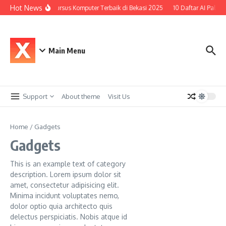
Lewati ke konten
Hot News
Top 10 Kursus Komputer Terbaik di Bekasi 2025
10 Daftar AI Paling
Main Menu
Support
About theme
Visit Us
Home
/
Gadgets
Gadgets
This is an example text of category
description. Lorem ipsum dolor sit
amet, consectetur adipisicing elit.
Minima incidunt voluptates nemo,
dolor optio quia architecto quis
delectus perspiciatis. Nobis atque id