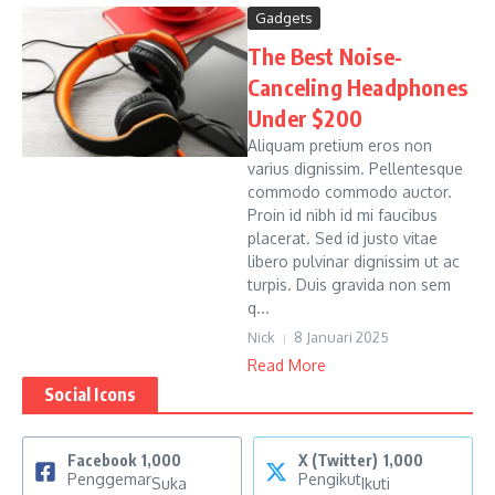
Gadgets
The Best Noise-
Canceling Headphones
Under $200
Aliquam pretium eros non
varius dignissim. Pellentesque
commodo commodo auctor.
Proin id nibh id mi faucibus
placerat. Sed id justo vitae
libero pulvinar dignissim ut ac
turpis. Duis gravida non sem
q...
Nick
8 Januari 2025
Read More
Social Icons
Facebook
1,000
X (Twitter)
1,000
Penggemar
Pengikut
Suka
Ikuti