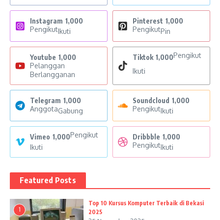
Instagram
1,000
Pinterest
1,000
Pengikut
Pengikut
Ikuti
Pin
Pengikut
Youtube
1,000
Tiktok
1,000
Pelanggan
Ikuti
Berlangganan
Telegram
1,000
Soundcloud
1,000
Anggota
Pengikut
Gabung
Ikuti
Pengikut
Vimeo
1,000
Dribbble
1,000
Pengikut
Ikuti
Ikuti
Featured Posts
Top 10 Kursus Komputer Terbaik di Bekasi
1
2025