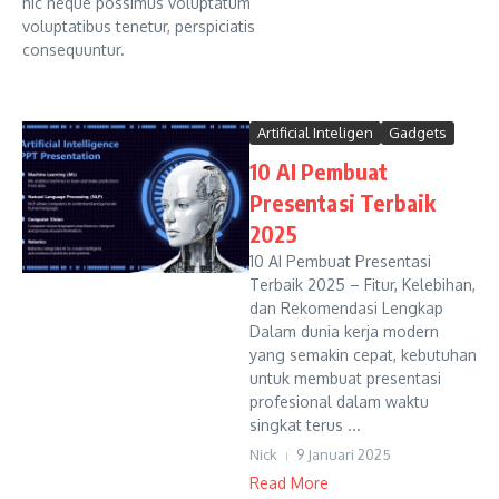
hic neque possimus voluptatum
voluptatibus tenetur, perspiciatis
consequuntur.
Artificial Inteligen
Gadgets
10 AI Pembuat
Presentasi Terbaik
2025
10 AI Pembuat Presentasi
Terbaik 2025 – Fitur, Kelebihan,
dan Rekomendasi Lengkap
Dalam dunia kerja modern
yang semakin cepat, kebutuhan
untuk membuat presentasi
profesional dalam waktu
singkat terus ...
Nick
9 Januari 2025
Read More