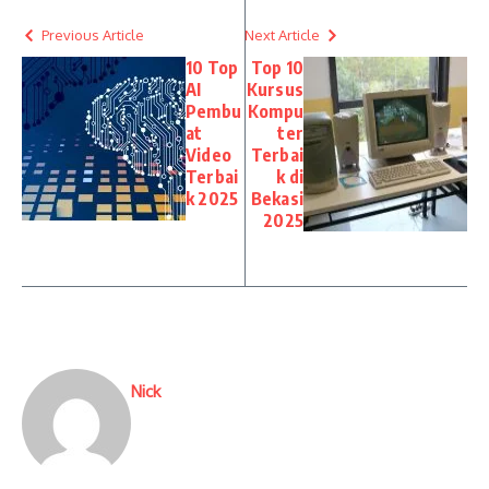
Previous Article
Next Article
10 Top
Top 10
AI
Kursus
Pembu
Kompu
at
ter
Video
Terbai
Terbai
k di
k 2025
Bekasi
2025
Nick