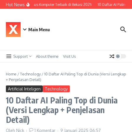
Lewati ke konten
Hot News
Top 10 Kursus Komputer Terbaik di Bekasi 2025
10 Daftar AI Paling Top
Main Menu
Support
About theme
Visit Us
Home
/
Technology
/
10 Daftar AI Paling Top di Dunia (Versi Lengkap
+ Penjelasan Detail)
Artificial Inteligen
Technology
10 Daftar AI Paling Top di Dunia
(Versi Lengkap + Penjelasan
Detail)
Oleh
Nick
1 Komentar
9 Januari 2025
06:57