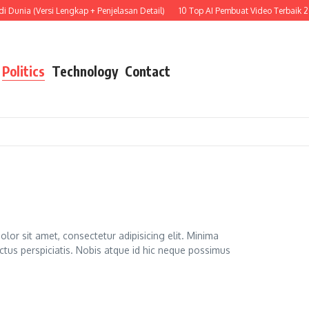
Dunia (Versi Lengkap + Penjelasan Detail)
10 Top AI Pembuat Video Terbaik 202
Politics
Technology
Contact
lor sit amet, consectetur adipisicing elit. Minima
ctus perspiciatis. Nobis atque id hic neque possimus