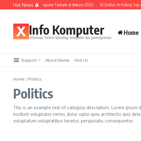
Lewati ke konten
Hot News
Top 10 Kursus Komputer Terbaik di Bekasi 2025
10 Daftar AI Paling Top di 
Info Komputer
Home
Informasi Terkini teknologi komputer dan pemrograman
Support
About theme
Visit Us
Home
/
Politics
Politics
This is an example text of category description. Lorem ipsum do
incidunt voluptates nemo, dolor optio quia architecto quis dele
voluptatum voluptatibus tenetur, perspiciatis consequuntur.