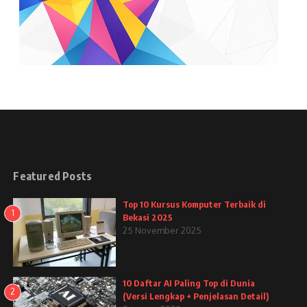
Featured Posts
Top 10 Kursus Komputer Terbaik di
1
Bekasi 2025
25 November 2025
10 Daftar AI Paling Top di Dunia
2
(Versi Lengkap + Penjelasan Detail)