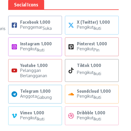
Social Icons
Facebook
1,000
X (Twitter)
1,000
Penggemar
Pengikut
Suka
Ikuti
uris
Instagram
1,000
Pinterest
1,000
Pengikut
Pengikut
Ikuti
Pin
Youtube
1,000
Tiktok
1,000
Pelanggan
Pengikut
Ikuti
Berlangganan
Telegram
1,000
Soundcloud
1,000
Anggota
Pengikut
Gabung
Ikuti
Vimeo
1,000
Dribbble
1,000
Pengikut
Pengikut
Ikuti
Ikuti