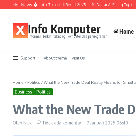
Lewati ke konten
Hot News
0 Kursus Komputer Terbaik di Bekasi 2025
10 Daftar AI Paling Top di Dunia (Ver
Info Komputer
Home
Informasi Terkini teknologi komputer dan pemrograman
Support
About theme
Visit Us
Home
/
Politics
/
What the New Trade Deal Really Means for Small 
Business
Politics
What the New Trade Dea
Oleh
Nick
Tidak ada komentar
9 Januari 2025
06:40