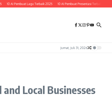
 Pembuat Lagu Terbaik 2025
10 AI Pembuat Presentasi Terbaik 2025
Tutoria
Jumat, Juli 31, 2026
 and Local Businesses