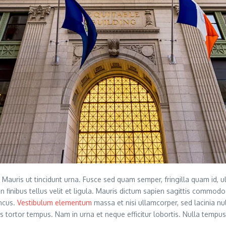
. Mauris ut tincidunt urna. Fusce sed quam semper, fringilla quam id, u
on finibus tellus velit et ligula. Mauris dictum sapien sagittis commo
oncus.
Vestibulum elementum
massa et nisi ullamcorper, sed lacinia nu
rius tortor tempus. Nam in urna et neque efficitur lobortis. Nulla temp