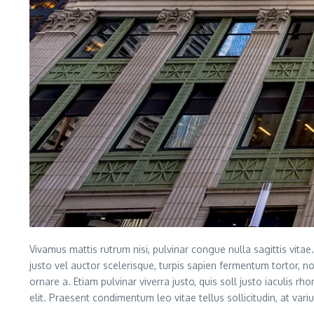
Vivamus mattis rutrum nisi, pulvinar congue nulla sagittis vitae
justo vel auctor scelerisque, turpis sapien fermentum tortor, n
ornare a. Etiam pulvinar viverra justo, quis soll justo iaculis rh
elit. Praesent condimentum leo vitae tellus sollicitudin, at va