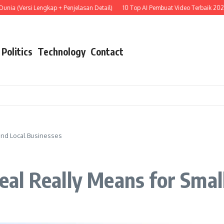
si Lengkap + Penjelasan Detail)
10 Top AI Pembuat Video Terbaik 2025
10 AI
Politics
Technology
Contact
and Local Businesses
l Really Means for Small