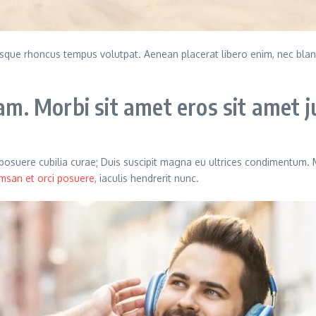
llentesque rhoncus tempus volutpat. Aenean placerat libero enim, nec b
. Morbi sit amet eros sit amet j
s posuere cubilia curae; Duis suscipit magna eu ultrices condimentum.
msan et orci posuere
, iaculis hendrerit nunc.