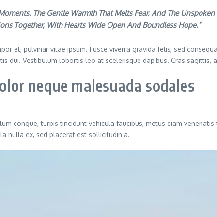
t Moments, The Gentle Warmth That Melts Fear, And The Unspoken L
tions Together, With Hearts Wide Open And Boundless Hope.”
or et, pulvinar vitae ipsum. Fusce viverra gravida felis, sed consequat
ittis dui. Vestibulum lobortis leo at scelerisque dapibus. Cras sagittis,
 dolor neque malesuada sodales
ulum congue, turpis tincidunt vehicula faucibus, metus diam venenatis 
 nulla ex, sed placerat est sollicitudin a.