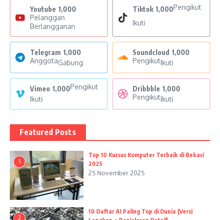
Pengikut
Youtube
1,000
Tiktok
1,000
Pelanggan
Ikuti
Berlangganan
Telegram
1,000
Soundcloud
1,000
Anggota
Pengikut
Gabung
Ikuti
Pengikut
Vimeo
1,000
Dribbble
1,000
Pengikut
Ikuti
Ikuti
Featured Posts
Top 10 Kursus Komputer Terbaik di Bekasi
1
2025
25 November 2025
10 Daftar AI Paling Top di Dunia (Versi
2