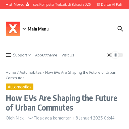
Lewati ke konten
Hot News
Top 10 Kursus Komputer Terbaik di Bekasi 2025
10 Daftar AI Paling To
Main Menu
Support
About theme
Visit Us
Home
/
Automobiles
/
How EVs Are Shaping the Future of Urban
Commutes
Automobiles
How EVs Are Shaping the Future
of Urban Commutes
Oleh
Nick
Tidak ada komentar
8 Januari 2025
06:44