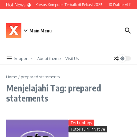
Lewati ke konten
Hot News
Top 10 Kursus Komputer Terbaik di Bekasi 2025
10 Daftar AI Pali
Main Menu
Support
About theme
Visit Us
Home
/
prepared statements
Menjelajahi Tag: prepared
statements
Technology
Tutorial PHP Native