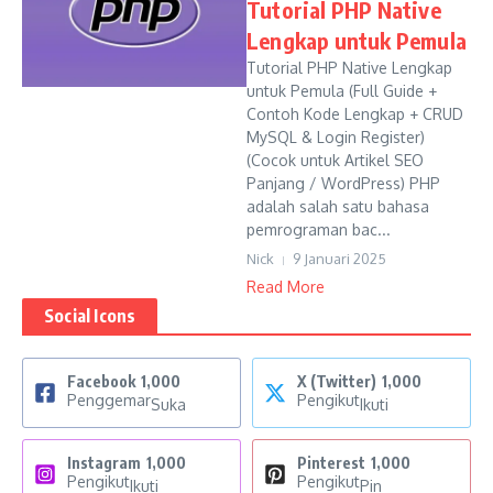
Tutorial PHP Native
Lengkap untuk Pemula
Tutorial PHP Native Lengkap
untuk Pemula (Full Guide +
Contoh Kode Lengkap + CRUD
MySQL & Login Register)
(Cocok untuk Artikel SEO
Panjang / WordPress) PHP
adalah salah satu bahasa
pemrograman bac...
Nick
9 Januari 2025
Read More
Social Icons
Facebook
1,000
X (Twitter)
1,000
Penggemar
Pengikut
Suka
Ikuti
Instagram
1,000
Pinterest
1,000
Pengikut
Pengikut
Ikuti
Pin