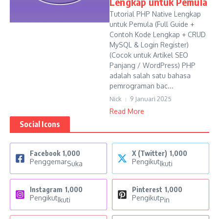
Lengkap untuk Pemula
Tutorial PHP Native Lengkap
untuk Pemula (Full Guide +
Contoh Kode Lengkap + CRUD
MySQL & Login Register)
(Cocok untuk Artikel SEO
Panjang / WordPress) PHP
adalah salah satu bahasa
pemrograman bac...
Nick
9 Januari 2025
Read More
Social Icons
Facebook
1,000
X (Twitter)
1,000
Penggemar
Pengikut
Suka
Ikuti
Instagram
1,000
Pinterest
1,000
Pengikut
Pengikut
Ikuti
Pin