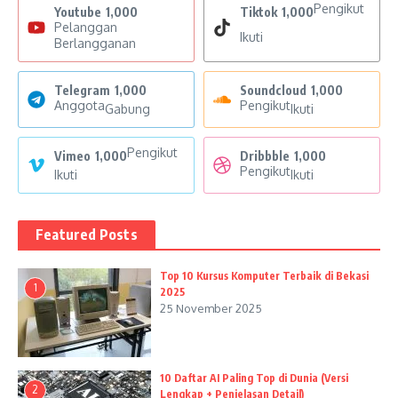
Pengikut
Youtube
1,000
Tiktok
1,000
Pelanggan
Ikuti
Berlangganan
Telegram
1,000
Soundcloud
1,000
Anggota
Pengikut
Gabung
Ikuti
Pengikut
Vimeo
1,000
Dribbble
1,000
Pengikut
Ikuti
Ikuti
Featured Posts
Top 10 Kursus Komputer Terbaik di Bekasi
1
2025
25 November 2025
10 Daftar AI Paling Top di Dunia (Versi
2
Lengkap + Penjelasan Detail)